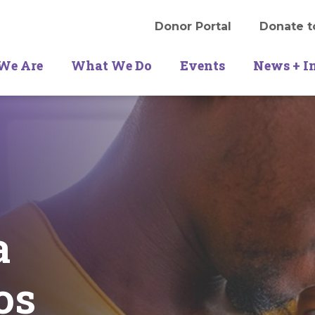
Donor Portal
Donate t
We Are
What We Do
Events
News + I
a
os