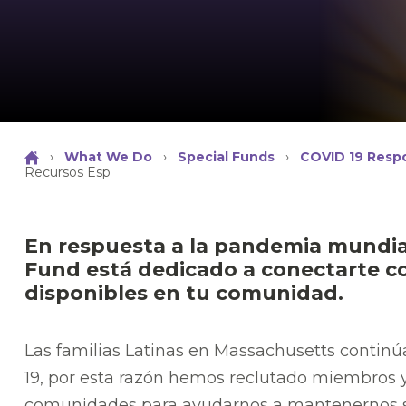
›
What We Do
›
Special Funds
›
COVID 19 Resp
Recursos Esp
En respuesta a la pandemia mundial
Fund está dedicado a conectarte co
disponibles en tu comunidad.
Las familias Latinas en Massachusetts contin
19, por esta razón hemos reclutado miembros y
comunidades para ayudarnos a mantenernos s