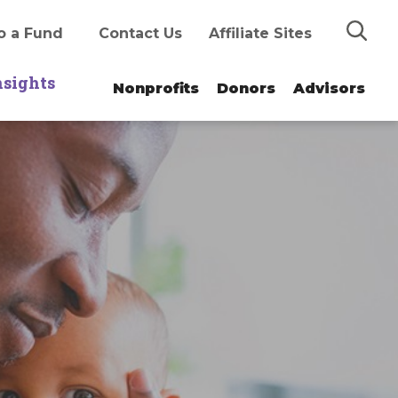
Search
o a Fund
Contact Us
Affiliate Sites
nsights
Nonprofits
Donors
Advisors